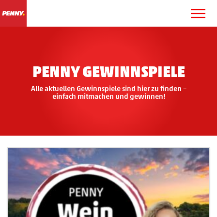
PENNY GEWINNSPIELE
Alle aktuellen Gewinnspiele sind hier zu finden –
einfach mitmachen und gewinnen!